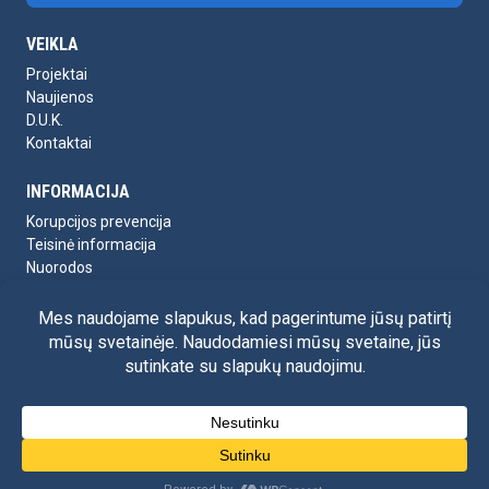
VEIKLA
Projektai
Naujienos
D.U.K.
Kontaktai
INFORMACIJA
Korupcijos prevencija
Teisinė informacija
Nuorodos
Civilinė sauga
Asmens duomenų apsauga
Siūlome darbą
Visos teisės saugomos ©
2026 „Kelmės vanduo” |
Privatumo politika