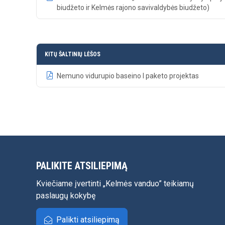
biudžeto ir Kelmės rajono savivaldybės biudžeto)
KITŲ ŠALTINIŲ LĖŠOS
Nemuno vidurupio baseino I paketo projektas
PALIKITE ATSILIEPIMĄ
Kviečiame įvertinti „Kelmės vanduo” teikiamų
paslaugų kokybę
Palikti atsiliepimą