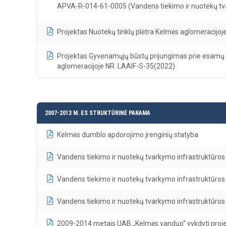
APVA-R-014-61-0005 (Vandens tiekimo ir nuotekų tvark
Projektas Nuotekų tinklų plėtra Kelmės aglomeracijoj
Projektas Gyvenamųjų būstų prijungimas prie esamų
aglomeracijoje NR. LAAIF-S-35(2022)
2007-2013 M. ES STRUKTŪRINĖ PARAMA
Kelmės dumblo apdorojimo įrenginių statyba
Vandens tiekimo ir nuotekų tvarkymo infrastruktūros 
Vandens tiekimo ir nuotekų tvarkymo infrastruktūros 
Vandens tiekimo ir nuotekų tvarkymo infrastruktūros 
2009-2014 metais UAB „Kelmės vanduo“ vykdyti proje