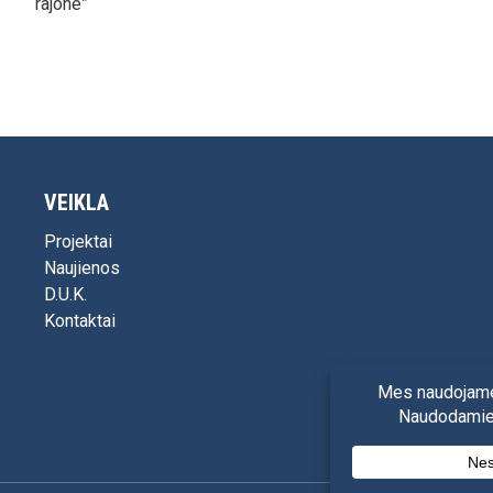
rajone”
VEIKLA
Projektai
Naujienos
D.U.K.
Kontaktai