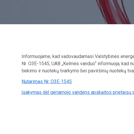
Informuojame, kad vadovaudamasi Valstybinės energet
Nr. O3E-1545, UAB „Kelmės vanduo“ informuoja, kad n
tiekimo ir nuotekų tvarkymo bei paviršinių nuotekų t
Nutarimas Nr. O3E-1545
Įsakymas dėl geriamojo vandens apskaitos prietaisų